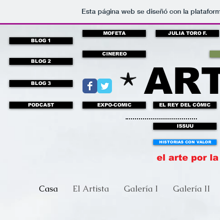
Esta página web se diseñó con la platafor
MOFETA
JULIA TORO F.
BLOG 1
CINEREO
BLOG 2
AR
BLOG 3
PODCAST
EXPO-COMIC
EL REY DEL CÓMIC
ISSUU
HISTORIAS CON VALOR
el arte por 
Casa
El Artista
Galería I
Galería II